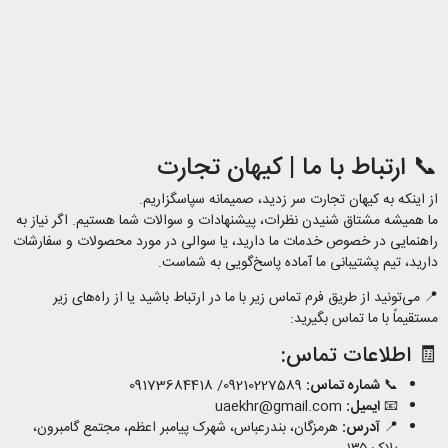
📞 ارتباط با ما | کیهان تجارت
از اینکه به کیهان تجارت سر زدید، صمیمانه سپاسگزاریم.
ما همیشه مشتاق شنیدن نظرات، پیشنهادات و سوالات شما هستیم. اگر نیاز به
راهنمایی در خصوص خدمات ما دارید، یا سوالی در مورد محصولات و سفارشات
دارید، تیم پشتیبانی ما آماده پاسخ‌گویی به شماست.
📍 می‌تونید از طریق فرم تماس زیر با ما در ارتباط باشید یا از راه‌های زیر
مستقیماً با ما تماس بگیرید:
🧾 اطلاعات تماس:
📞
شماره تماس:
09210227589/ 09173684418
📧
ایمیل:
uaekhr@gmail.com
📍
آدرس:
هرمزگان، بندرعباس، شهرک پیامبر اعظم، مجتمع گامبرون،