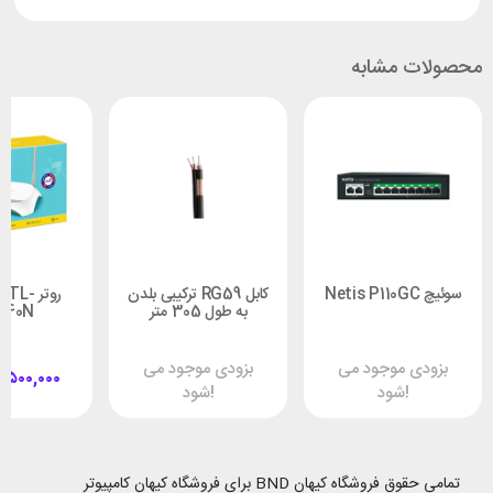
محصولات مشابه
سوئیچ Netis P110GC
کابل RG59 ترکیبی بلدن
روتر TL
به طول 305 متر
840N
بزودی موجود می
بزودی موجود می
,۵۰۰,۰۰۰
شود!
شود!
تمامی حقوق فروشگاه کیهان BND برای فروشگاه کیهان کامپیوتر