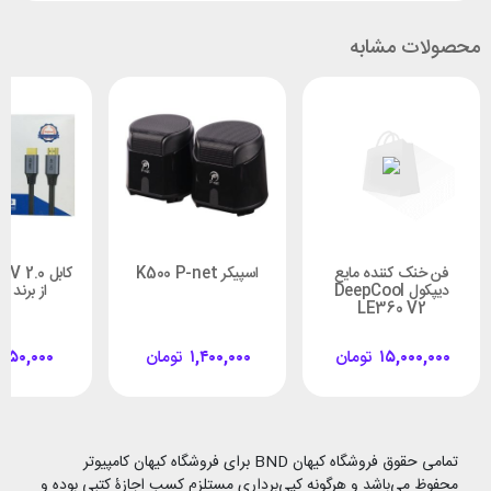
محصولات مشابه
فن خنک کننده مایع
اسپیکر K500 P-net
دیپکول DeepCool
از برند D-NET
LE360 V2
۱۵,۰۰۰,۰۰۰
تومان
۱,۴۰۰,۰۰۰
تومان
۴۵۰,۰۰۰
تمامی حقوق فروشگاه کیهان BND برای فروشگاه کیهان کامپیوتر
محفوظ می‌باشد و هرگونه کپی‌برداری مستلزم کسب اجازۀ کتبی بوده و