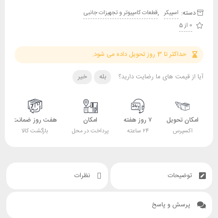
دسته:
,
اسپیکر
قطعات کامپیوتر و تجهیزات جانبی
0 از 5
حداکثر تا 3 روز تحویل داده می شود.
آیا از قیمت های ما رضایت دارید؟
بله
خیر
امکان تحویل
۷ روز هفته
امکان
هفت روز ضمانت
اکسپرس
۲۴ ساعته
پرداخت در محل
بازگشت کالا
توضیحات
نظرات
پرسش و پاسخ