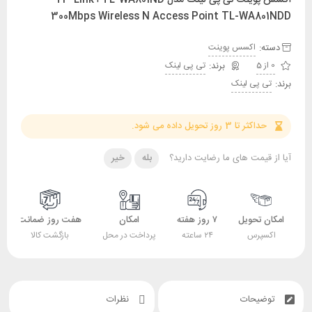
300Mbps Wireless N Access Point TL-WA801NDD
دسته:
اکسس پوینت
0 از 5
تی پی لینک
برند:
تی پی لینک
حداکثر تا 3 روز تحویل داده می شود.
آیا از قیمت های ما رضایت دارید؟
بله
خیر
امکان تحویل
۷ روز هفته
امکان
هفت روز ضمانت
اکسپرس
۲۴ ساعته
پرداخت در محل
بازگشت کالا
توضیحات
نظرات