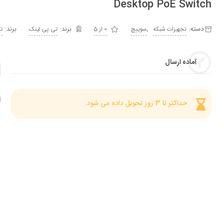
Desktop PoE Switch
دسته:
,
برند:
تجهیزات شبکه
سوییچ
0 از 5
تی پی لینک
ت
آماده ارسال
آ
حداکثر تا 3 روز تحویل داده می شود.