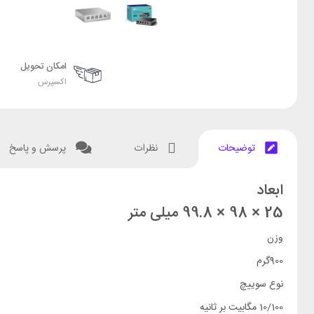
امکان تحویل
اکسپرس
توضیحات
نظرات
پرسش و پاسخ
ابعاد
25 × 98 × 99.8 میلی متر
وزن
900گرم
نوع سوییچ
10/100 مگابیت بر ثانیه