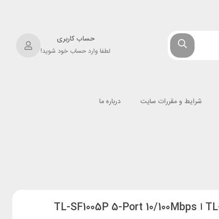
حساب کاربری
لطفا وارد حساب خود شوید!
شرایط و مقررات سایت
درباره ما
سوئیچ 5 پورت دسکتاپ تی پی لینک مدل TL-SF1005P ا TL-SF1005P 5-Port 10/100Mbps