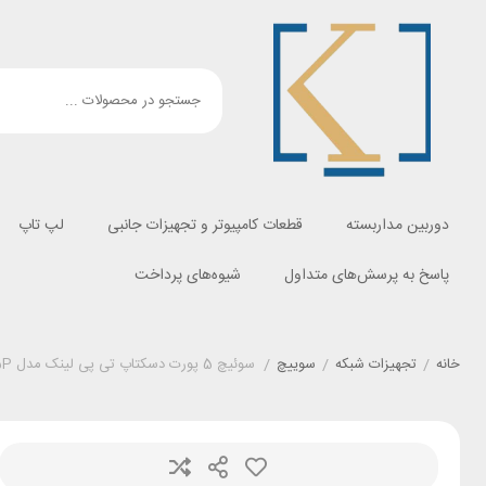
دوربین مداربسته
قطعات کامپیوتر و تجهیزات جانبی
لپ تاپ
پاسخ به پرسش‌های متداول
شیوه‌های پرداخت
خانه
/
تجهیزات شبکه
/
سوییچ
/
سوئیچ 5 پورت دسکتاپ تی پی لینک مدل TL-SF1005P ا TL-SF1005P 5-Port 10/100Mbps Desktop PoE Switch