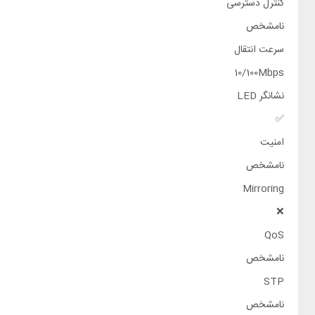
کنترل دسترسی
نامشخص
سرعت انتقال
10/100Mbps
نشانگر LED
✅
امنیت
نامشخص
Mirroring
❌
QoS
نامشخص
STP
نامشخص