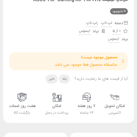
ناموجود
دسته:
,
لپ تاپ
لپ تاپ
0 از 5
ایسوس
برند:
ایسوس
محصول موجود نیست!
متاسفانه محصول فعلا موجود نمی باشد.
آیا از قیمت های ما رضایت دارید؟
بله
خیر
امکان تحویل
۷ روز هفته
امکان
هفت روز ضمانت
اکسپرس
۲۴ ساعته
پرداخت در محل
بازگشت کالا