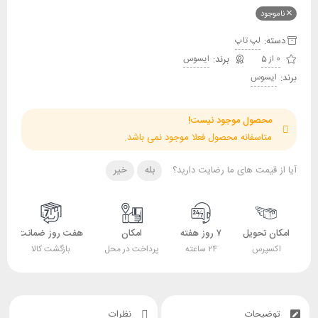
ناموجود
دسته:
لپ تاپ
0 از 5
ایسوس
برند:
ایسوس
محصول موجود نیست!
متاسفانه محصول فعلا موجود نمی باشد.
آیا از قیمت های ما رضایت دارید؟
بله
خیر
امکان تحویل
۷ روز هفته
امکان
هفت روز ضمانت
اکسپرس
۲۴ ساعته
پرداخت در محل
بازگشت کالا
توضیحات
نظرات