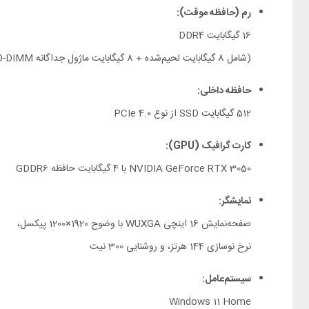
رم (حافظه موقت):
16 گیگابایت DDR4
(شامل 8 گیگابایت لحیم‌شده + 8 گیگابایت ماژول جداگانه SO-DIMM)
حافظه داخلی:
512 گیگابایت SSD از نوع PCIe 4.0
کارت گرافیک (GPU):
NVIDIA GeForce RTX 3050 با 4 گیگابایت حافظه GDDR6
نمایشگر:
صفحه‌نمایش 16 اینچی WUXGA با وضوح 1920×1200 پیکسل،
نرخ نوسازی 144 هرتز، و روشنایی 300 نیت
سیستم‌عامل:
Windows 11 Home