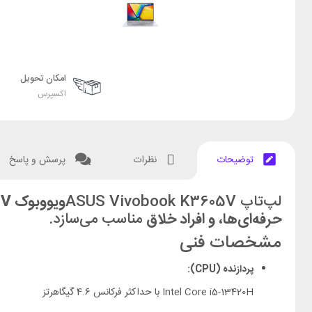
امکان تحویل
اکسپرس
توضیحات
نظرات
پرسش و پاسخ
لپ‌تاپ ASUS Vivobook K3605V
ویوو‌بوک K3605V
حرفه‌ای‌ها، و افراد خلاق
مناسب می‌سازد.
مشخصات فنی
پردازنده (CPU):
Intel Core i5-13420H با حداکثر فرکانس 4.6 گیگاهرتز