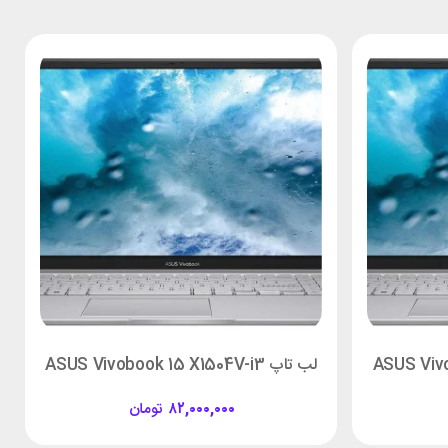
لب تاپ ASUS Vivobook 15 X1504V-i3
۸۲,۰۰۰,۰۰۰
تومان