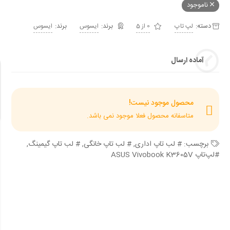
ناموجود
دسته:
برند:
لپ تاپ
0 از 5
ایسوس
ایسوس
آماده ارسال
محصول موجود نیست!
متاسفانه محصول فعلا موجود نمی باشد.
برچسب:
# لب تاپ اداری
,
# لب تاپ خانگی
,
# لب تاپ گیمینگ
,
#لپ‌تاپ ASUS Vivobook K3605V