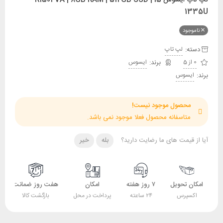
1335U
ناموجود
دسته:
لپ تاپ
0 از 5
ایسوس
برند:
ایسوس
محصول موجود نیست!
متاسفانه محصول فعلا موجود نمی باشد.
آیا از قیمت های ما رضایت دارید؟
بله
خیر
امکان تحویل
۷ روز هفته
امکان
هفت روز ضمانت
اکسپرس
۲۴ ساعته
پرداخت در محل
بازگشت کالا