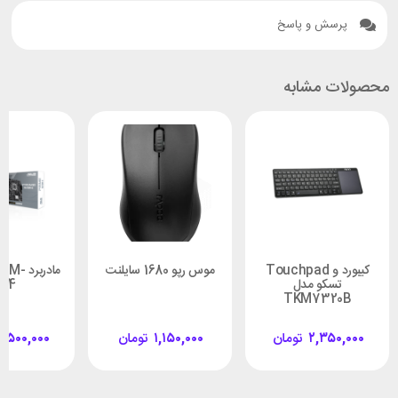
پرسش و پاسخ
محصولات مشابه
کیبورد و Touchpad
موس رپو 1680 سایلنت
مادربر
تسکو مدل
 D4
TKM7320B
۲,۳۵۰,۰۰۰
تومان
۱,۱۵۰,۰۰۰
تومان
۰,۵۰۰,۰۰۰