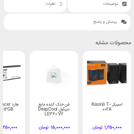
توضیحات
نظرات
پرسش و پاسخ
محصولات مشابه
اسپیکر Kisonli T-
فن خنک کننده مایع
هارد er
002A
دیپکول DeepCool
 512GB
LE360 V2
۱,۲۵۰,۰۰۰
تومان
۱۵,۰۰۰,۰۰۰
تومان
۵,۲۵۰,۰۰۰