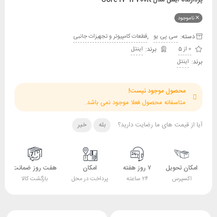
ناموجود
دسته:
,
سی پی یو
قطعات کامپیوتر و تجهیزات جانبی
0 از 5
اینتل
برند:
اینتل
محصول موجود نیست!
متاسفانه محصول فعلا موجود نمی باشد.
آیا از قیمت های ما رضایت دارید؟
بله
خیر
امکان تحویل
۷ روز هفته
امکان
هفت روز ضمانت
اکسپرس
۲۴ ساعته
پرداخت در محل
بازگشت کالا