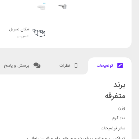
امکان تحویل
اکسپرس
توضیحات
نظرات
پرسش و پاسخ
برند
متفرقه
وزن
200 گرم
سایر توضیحات
کمباکس پرو مناسب برای دوربین های دام و قابلیت لولایی