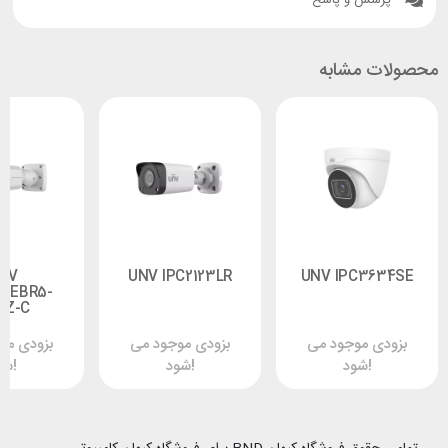
پرسش و پاسخ
محصولات مشابه
NV
UNV IPC2123LR
UNV IPC3634SE
22EBR5-
PZ-C
بزودی موجود می
بزودی موجود می
بزودی مو
شود!
شود!
شود!