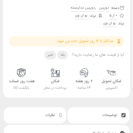
دسته:
,
دوربین
دوربین مداربسته
0 از 5
یو ان وی
برند:
یو ان وی
حداکثر تا 3 روز تحویل داده می شود.
آیا از قیمت های ما رضایت دارید؟
بله
خیر
امکان تحویل
۷ روز هفته
امکان
هفت روز ضمانت
اکسپرس
۲۴ ساعته
پرداخت در محل
بازگشت کالا
توضیحات
نظرات