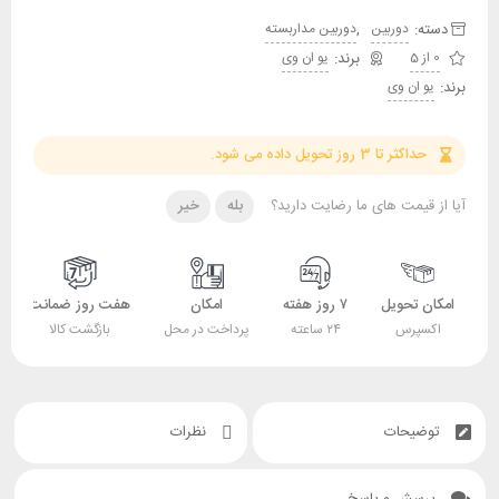
دسته:
,
دوربین
دوربین مداربسته
0 از 5
یو ان وی
برند:
یو ان وی
حداکثر تا 3 روز تحویل داده می شود.
آیا از قیمت های ما رضایت دارید؟
بله
خیر
امکان تحویل
۷ روز هفته
امکان
هفت روز ضمانت
اکسپرس
۲۴ ساعته
پرداخت در محل
بازگشت کالا
توضیحات
نظرات