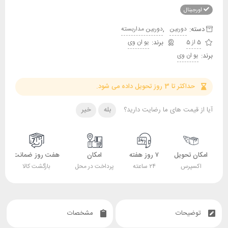
اورجینال
دسته:
,
دوربین
دوربین مداربسته
5 از 5
یو ان وی
برند:
یو ان وی
حداکثر تا 3 روز تحویل داده می شود.
آیا از قیمت های ما رضایت دارید؟
بله
خیر
امکان تحویل
۷ روز هفته
امکان
هفت روز ضمانت
اکسپرس
۲۴ ساعته
پرداخت در محل
بازگشت کالا
توضیحات
مشخصات