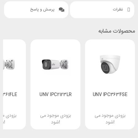
نظرات
پرسش و پاسخ
محصولات مشابه
C3614LE
UNV IPC2123LR
UNV IPC3634SE
بزودی موجود می
بزودی موجود می
بزودی مو
شود!
شود!
شود!