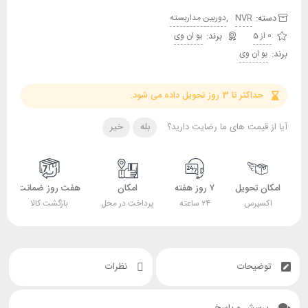
دسته:
,
NVR
دوربین مداربسته
0 از 5
یو ان وی
برند:
یو ان وی
حداکثر تا 3 روز تحویل داده می شود.
آیا از قیمت های ما رضایت دارید؟
بله
خیر
امکان تحویل
۷ روز هفته
امکان
هفت روز ضمانت
اکسپرس
۲۴ ساعته
پرداخت در محل
بازگشت کالا
توضیحات
نظرات