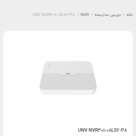
خانه
/
دوربین مداربسته
/
NVR
/
UNV NVR301-08LS2-P8
UNV NVR301-08LS2-P8