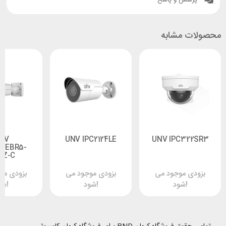
پرسش و پاسخ
محصولات مشابه
NV
UNV IPC2124LE
UNV IPC322SR3
22EBR5-
PZ-C
بزودی موجود می
بزودی موجود می
بزودی مو
شود!
شود!
شود!