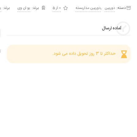
دسته:
,
برند:
دوربین
دوربین مداربسته
0 از 5
یو ان وی
ی
آماده ارسال
آ
حداکثر تا 3 روز تحویل داده می شود.