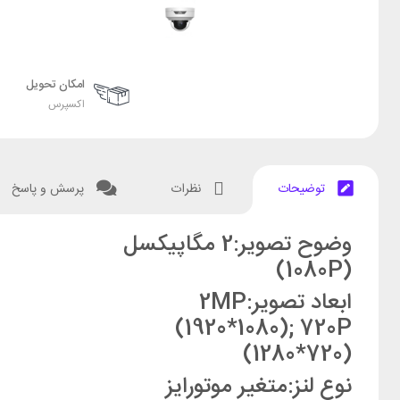
امکان تحویل
اکسپرس
توضیحات
نظرات
پرسش و پاسخ
وضوح تصویر:
2 مگاپیکسل
(1080P)
ابعاد تصویر:
2MP
(1920*1080); 720P
(1280*720)
نوع لنز:
متغیر موتورایز