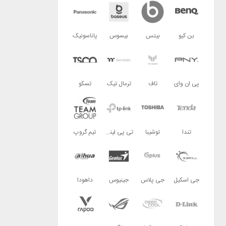
بن کیو
بیتس
بیسوس
پاناسونیک
پی ان وای
تاف
ترمال تیک
تسکو
تندا
توشیبا
تی پی لینک
تیم گروپ
جی اسکیل
جی پلاس
جینیوس
داهودا