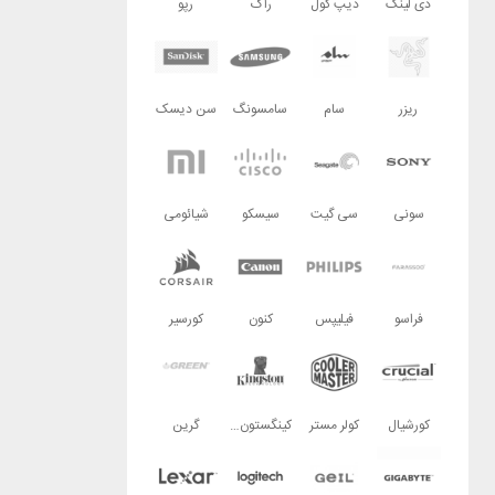
دی لینک
دیپ کول
راگ
رپو
ریزر
سام
سامسونگ
سن دیسک
سونی
سی گیت
سیسکو
شیائومی
فراسو
فیلیپس
کنون
کورسیر
کورشیال
کولر مستر
کینگستون تکنولوژی
گرین