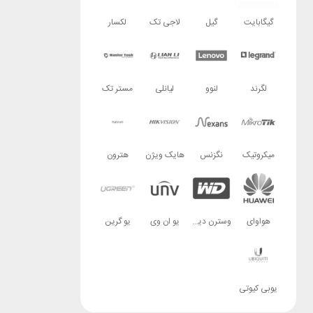
گیگابایت
گیل
لاجی تک
لکسار
لگرند
لنوو
لیانلی
مستر تک
میکروتیک
نگزنس
هایک ویژن
هترون
هواوای
وسترن دیجیتال
یو ان وی
یو گرین
یوبی کیوتی