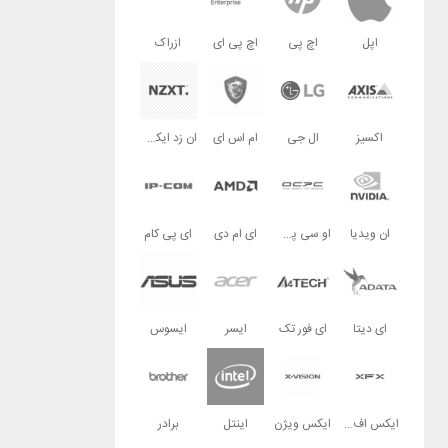
اپل
اچ پی
اچ پی ای
ازراک
اکسیز
ال جی
ام اس ای
ان زد ایکس تی
ان ویدیا
او سی پی سی
ای ام دی
ای پی کام
ای دیتا
ای فور تک
ایسر
ایسوس
ایکس اف ایکس
ایکس ویژن
اینتل
برادر