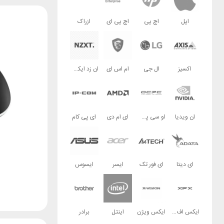
اپل
اچ پی
اچ پی ای
ازراک
اکسیز
ال جی
ام اس ای
ان زد ایکس تی
ان ویدیا
او سی پی سی
ای ام دی
ای پی کام
ای دیتا
ای فور تک
ایسر
ایسوس
ایکس اف ایکس
ایکس ویژن
اینتل
برادر