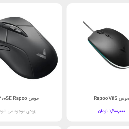
موس Rapoo V11S
موس v300SE Rapoo
۱,۲۰۰,۰۰۰
تومان
بزودی موجود می شود!