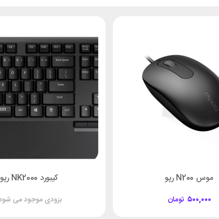
موس N200 رپو
کیبورد NK2000 رپو
۵۰۰,۰۰۰
تومان
بزودی موجود می شود!