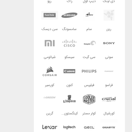
دی لینک
دیپ کول
راگ
رپو
ریزر
سام
سامسونگ
سن دیسک
سونی
سی گیت
سیسکو
شیائومی
فراسو
فیلیپس
کنون
کورسیر
کورشیال
کولر مستر
کینگستون تکنولوژی
گرین