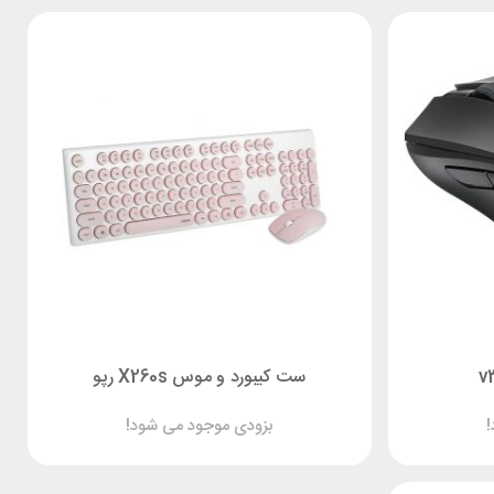
ست کیبورد و موس X260s رپو
بزودی موجود می شود!