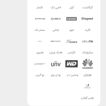
گیگابایت
گیل
لاجی تک
لکسار
لگرند
لنوو
لیانلی
مستر تک
میکروتیک
نگزنس
هایک ویژن
هترون
هواوای
وسترن دیجیتال
یو ان وی
یو گرین
یوبی کیوتی