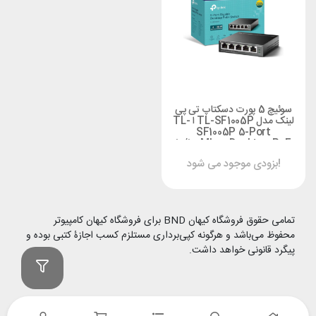
سوئیچ 5 پورت دسکتاپ تی پی
لینک مدل TL-SF1005P ا TL-
SF1005P 5-Port
10/100Mbps Desktop PoE
Switch
بزودی موجود می شود!
تمامی حقوق فروشگاه کیهان BND برای فروشگاه کیهان کامپیوتر
محفوظ می‌باشد و هرگونه کپی‌برداری مستلزم کسب اجازۀ کتبی بوده و
پیگرد قانونی خواهد داشت.