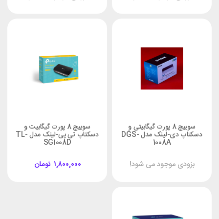
سوییچ 8 پورت گیگابیتی و
سوییچ 8 پورت گیگابیت و
دسکتاپ دی-لینک مدل DGS-
دسکتاپ تی پی-لینک مدل TL-
SG1008D
1008A
بزودی موجود می شود!
۱,۸۰۰,۰۰۰
تومان