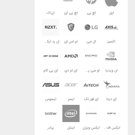
اپل
اچ پی
اچ پی ای
ازراک
اکسیز
ال جی
ام اس ای
ان زد ایکس تی
ان ویدیا
او سی پی سی
ای ام دی
ای پی کام
ای دیتا
ای فور تک
ایسر
ایسوس
ایکس اف ایکس
ایکس ویژن
اینتل
برادر