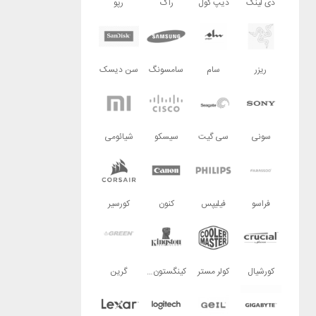
دی لینک
دیپ کول
راگ
رپو
ریزر
سام
سامسونگ
سن دیسک
سونی
سی گیت
سیسکو
شیائومی
فراسو
فیلیپس
کنون
کورسیر
کورشیال
کولر مستر
کینگستون تکنولوژی
گرین