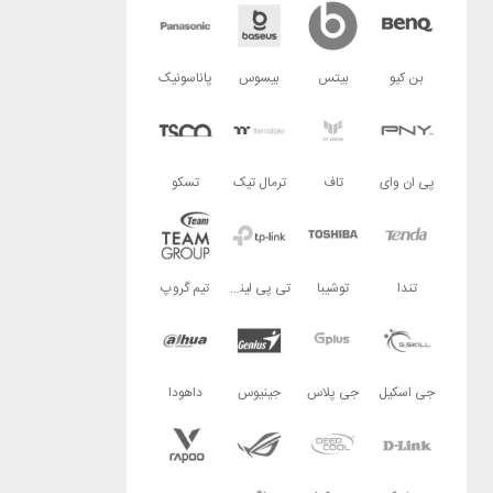
بن کیو
بیتس
بیسوس
پاناسونیک
پی ان وای
تاف
ترمال تیک
تسکو
تندا
توشیبا
تی پی لینک
تیم گروپ
جی اسکیل
جی پلاس
جینیوس
داهودا