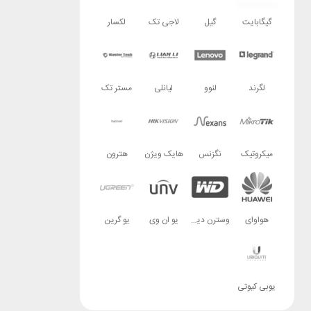
گیگابایت
گیل
لاجی تک
لکسار
لگرند
لنوو
لیانلی
مستر تک
میکروتیک
نگزنس
هایک ویژن
هترون
هواوای
وسترن دیجیتال
یو ان وی
یو گرین
یوبی کیوتی