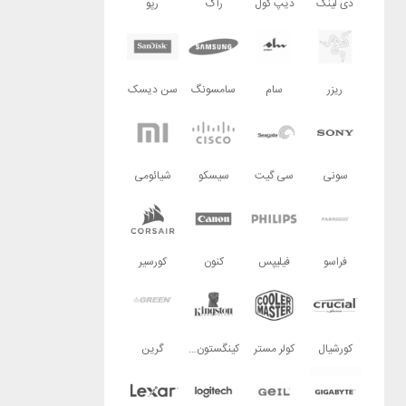
دی لینک
دیپ کول
راگ
رپو
ریزر
سام
سامسونگ
سن دیسک
سونی
سی گیت
سیسکو
شیائومی
فراسو
فیلیپس
کنون
کورسیر
کورشیال
کولر مستر
کینگستون تکنولوژی
گرین