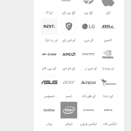
اپل
اچ پی
اچ پی ای
ازراک
اکسیز
ال جی
ام اس ای
ان زد ایکس تی
ان ویدیا
او سی پی سی
ای ام دی
ای پی کام
ای دیتا
ای فور تک
ایسر
ایسوس
ایکس اف ایکس
ایکس ویژن
اینتل
برادر