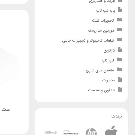
ایرپاد و هندزفری
پایه لپ تاپ
تجهیزات شبکه
دوربین مداربسته
قطعات کامپیوتر و تجهیزات جانبی
کارتریج
لپ تاپ
ماشین های اداری
مخابرات
هدفون و هدست
ست کیب
برندها