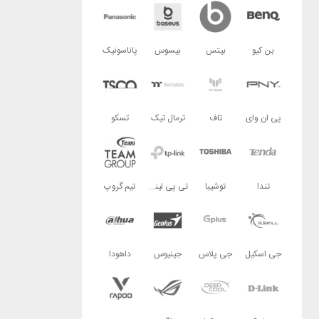
بن کیو
بیتس
بیسوس
پاناسونیک
پی ان وای
تاف
ترمال تیک
تسکو
تندا
توشیبا
تی پی لینک
تیم گروپ
جی اسکیل
جی پلاس
جینیوس
داهودا