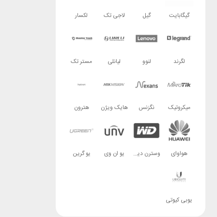
گیگابایت
گیل
لاجی تک
لکسار
لگرند
لنوو
لیانلی
مستر تک
میکروتیک
نگزنس
هایک ویژن
هترون
هواوای
وسترن دیجیتال
یو ان وی
یو گرین
یوبی کیوتی