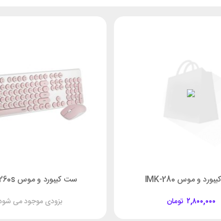
ورد و موس IMK-280
ست کیبورد و موس X260s رپو
۲,۸۰۰,۰۰۰
تومان
بزودی موجود می شود!