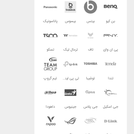
بن کیو
بیتس
بیسوس
پاناسونیک
پی ان وای
تاف
ترمال تیک
تسکو
تندا
توشیبا
تی پی لینک
تیم گروپ
جی اسکیل
جی پلاس
جینیوس
داهودا