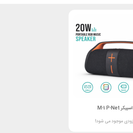
اسپیکر M-1 P-Net
زودی موجود می شود!