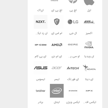
اپل
اچ پی
اچ پی ای
ازراک
اکسیز
ال جی
ام اس ای
ان زد ایکس تی
ان ویدیا
او سی پی سی
ای ام دی
ای پی کام
ای دیتا
ای فور تک
ایسر
ایسوس
ایکس اف ایکس
ایکس ویژن
اینتل
برادر