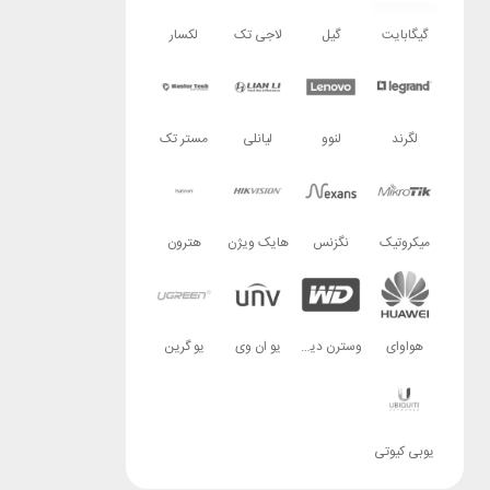
گیگابایت
گیل
لاجی تک
لکسار
لگرند
لنوو
لیانلی
مستر تک
میکروتیک
نگزنس
هایک ویژن
هترون
هواوای
وسترن دیجیتال
یو ان وی
یو گرین
یوبی کیوتی