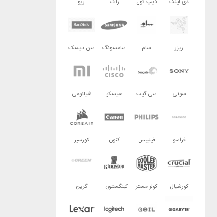
دی لینک
دیپ کول
راگ
رپو
ریزر
سام
سامسونگ
سن دیسک
سونی
سی گیت
سیسکو
شیائومی
فراسو
فیلیپس
کنون
کورسیر
کورشیال
کولر مستر
کینگستون تکنولوژی
گرین