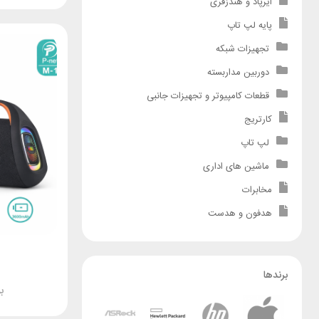
ایرپاد و هندزفری
پایه لپ تاپ
تجهیزات شبکه
دوربین مداربسته
قطعات کامپیوتر و تجهیزات جانبی
کارتریج
لپ تاپ
ماشین های اداری
مخابرات
هدفون و هدست
برندها
ب