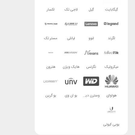
گیگابایت
گیل
لاجی تک
لکسار
لگرند
لنوو
لیانلی
مستر تک
میکروتیک
نگزنس
هایک ویژن
هترون
هواوای
وسترن دیجیتال
یو ان وی
یو گرین
یوبی کیوتی