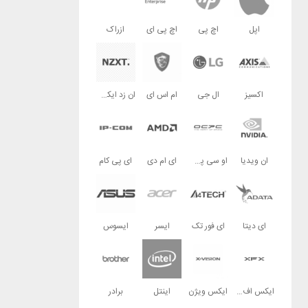
اپل
اچ پی
اچ پی ای
ازراک
اکسیز
ال جی
ام اس ای
ان زد ایکس تی
ان ویدیا
او سی پی سی
ای ام دی
ای پی کام
ای دیتا
ای فور تک
ایسر
ایسوس
ایکس اف ایکس
ایکس ویژن
اینتل
برادر