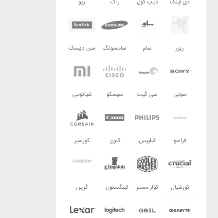
دی لینک
دیپ کول
راگ
رپو
ریزر
سام
سامسونگ
سن دیسک
سونی
سی گیت
سیسکو
شیائومی
فراسو
فیلیپس
کنون
کورسیر
کورشیال
کولر مستر
کینگستون تکنولوژی
گرین