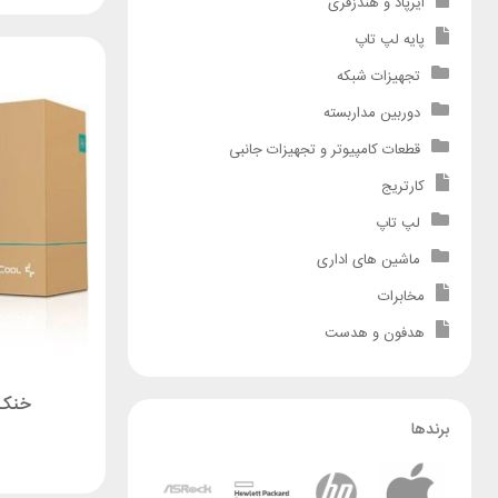
ایرپاد و هندزفری
پایه لپ تاپ
تجهیزات شبکه
دوربین مداربسته
قطعات کامپیوتر و تجهیزات جانبی
کارتریج
لپ تاپ
ماشین های اداری
مخابرات
هدفون و هدست
خنک ک
برندها