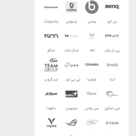
بن کیو
بیتس
بیسوس
پاناسونیک
پی ان وای
تاف
ترمال تیک
تسکو
تندا
توشیبا
تی پی لینک
تیم گروپ
جی اسکیل
جی پلاس
جینیوس
داهودا