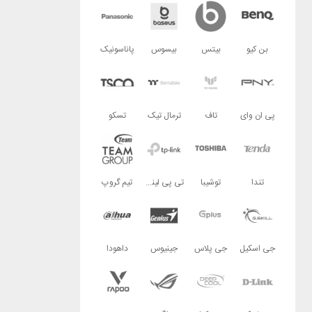
بن کیو
بیتس
بیسوس
پاناسونیک
پی ان وای
تاف
ترمال تیک
تسکو
تندا
توشیبا
تی پی لینک
تیم گروپ
جی اسکیل
جی پلاس
جینیوس
داهودا