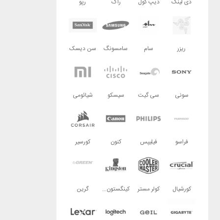
دی لینک
دیپ کول
راگ
رپو
ریزر
سام
سامسونگ
سن دیسک
سونی
سی گیت
سیسکو
شیائومی
فراسو
فیلیپس
کنون
کورسیر
کورشیال
کولر مستر
کینگستون تکنولوژی
گرین