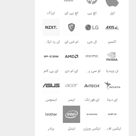
اپل
اچ پی
اچ پی ای
ازراک
اکسیز
ال جی
ام اس ای
ان زد ایکس تی
ان ویدیا
او سی پی سی
ای ام دی
ای پی کام
ای دیتا
ای فور تک
ایسر
ایسوس
ایکس اف ایکس
ایکس ویژن
اینتل
برادر