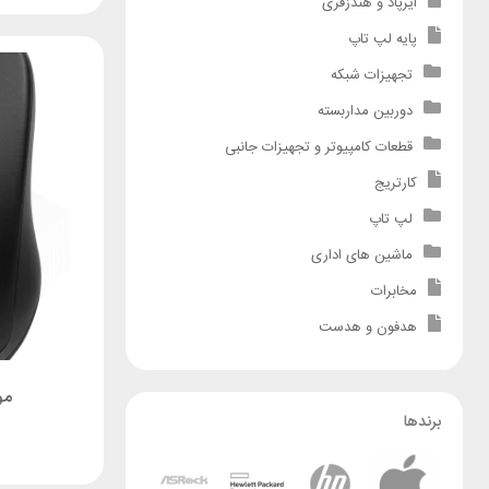
ایرپاد و هندزفری
پایه لپ تاپ
تجهیزات شبکه
دوربین مداربسته
قطعات کامپیوتر و تجهیزات جانبی
کارتریج
لپ تاپ
ماشین های اداری
مخابرات
هدفون و هدست
موس 
برندها