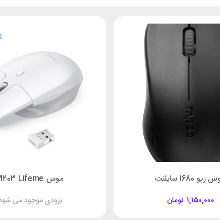
رپو 1680 سایلنت
موس M203 Lifeme
۱,۱۵۰,۰۰۰
تومان
بزودی موجود می شود!