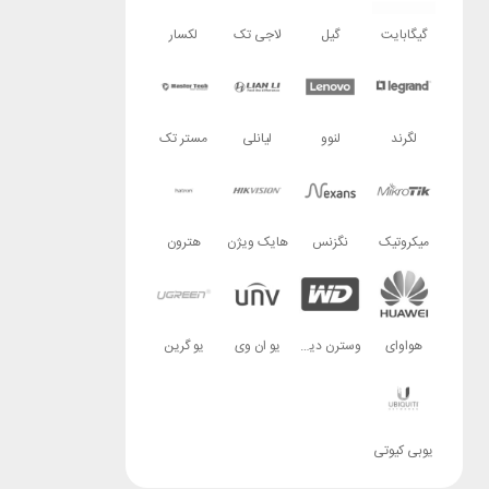
گیگابایت
گیل
لاجی تک
لکسار
لگرند
لنوو
لیانلی
مستر تک
میکروتیک
نگزنس
هایک ویژن
هترون
هواوای
وسترن دیجیتال
یو ان وی
یو گرین
یوبی کیوتی