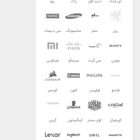
دی لینک
دیپ کول
راگ
رپو
ریزر
سام
سامسونگ
سن دیسک
سونی
سی گیت
سیسکو
شیائومی
فراسو
فیلیپس
کنون
کورسیر
کورشیال
کولر مستر
کینگستون تکنولوژی
گرین