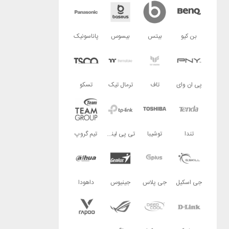
بن کیو
بیتس
بیسوس
پاناسونیک
پی ان وای
تاف
ترمال تیک
تسکو
تندا
توشیبا
تی پی لینک
تیم گروپ
جی اسکیل
جی پلاس
جینیوس
داهودا