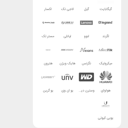
گیگابایت
گیل
لاجی تک
لکسار
لگرند
لنوو
لیانلی
مستر تک
میکروتیک
نگزنس
هایک ویژن
هترون
هواوای
وسترن دیجیتال
یو ان وی
یو گرین
یوبی کیوتی