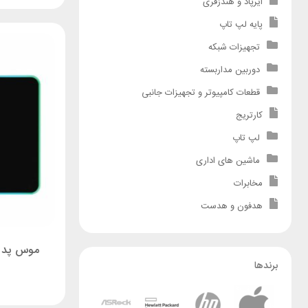
ایرپاد و هندزفری
پایه لپ تاپ
تجهیزات شبکه
دوربین مداربسته
قطعات کامپیوتر و تجهیزات جانبی
کارتریج
لپ تاپ
ماشین های اداری
مخابرات
هدفون و هدست
موس پد گیمینگ 
برندها