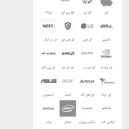
اپل
اچ پی
اچ پی ای
ازراک
اکسیز
ال جی
ام اس ای
ان زد ایکس تی
ان ویدیا
او سی پی سی
ای ام دی
ای پی کام
ای دیتا
ای فور تک
ایسر
ایسوس
ایکس اف ایکس
ایکس ویژن
اینتل
برادر