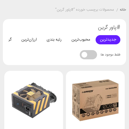
خانه
/
محصولات برچسب خورده “#پاور گرین”
#پاور گرین
جدیدترین
محبوب‌ترین
رتبه بندی
ارزان‌ترین
گران‌تری
فقط موجود ها: