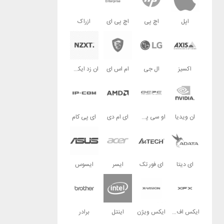
اپل
اچ پی
اچ پی ای
ازراک
اکسیز
ال جی
ام اس ای
ان زد ایکس تی
ان ویدیا
او سی پی سی
ای ام دی
ای پی کام
ای دیتا
ای فور تک
ایسر
ایسوس
ایکس اف ایکس
ایکس ویژن
اینتل
برادر