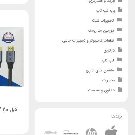
ایرپاد و هندزفری
پایه لپ تاپ
تجهیزات شبکه
دوربین مداربسته
قطعات کامپیوتر و تجهیزات جانبی
کارتریج
لپ تاپ
ماشین های اداری
مخابرات
هدفون و هدست
کابل HDTV 2.0 متر1.5 از برند D-NET
برندها