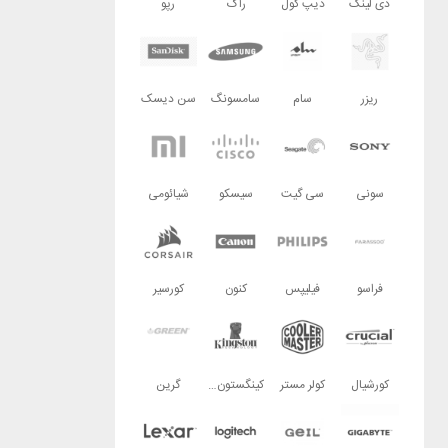
دی لینک
دیپ کول
راگ
رپو
ریزر
سام
سامسونگ
سن دیسک
سونی
سی گیت
سیسکو
شیائومی
فراسو
فیلیپس
کنون
کورسیر
کورشیال
کولر مستر
کینگستون تکنولوژی
گرین