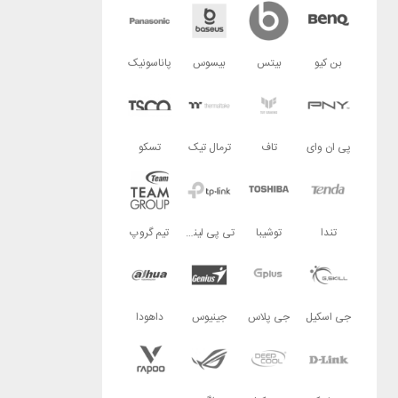
بن کیو
بیتس
بیسوس
پاناسونیک
پی ان وای
تاف
ترمال تیک
تسکو
تندا
توشیبا
تی پی لینک
تیم گروپ
جی اسکیل
جی پلاس
جینیوس
داهودا