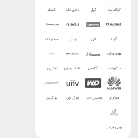
گیگابایت
گیل
لاجی تک
لکسار
لگرند
لنوو
لیانلی
مستر تک
میکروتیک
نگزنس
هایک ویژن
هترون
هواوای
وسترن دیجیتال
یو ان وی
یو گرین
یوبی کیوتی