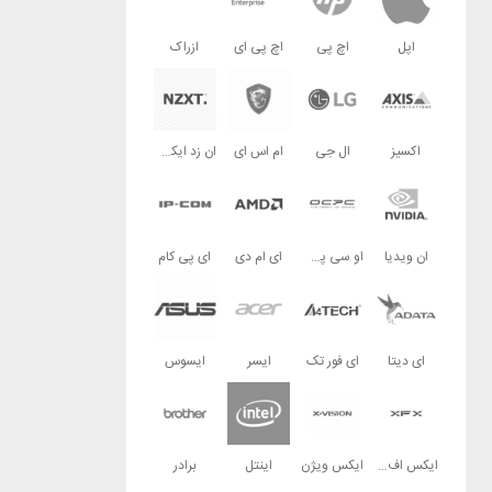
اپل
اچ پی
اچ پی ای
ازراک
اکسیز
ال جی
ام اس ای
ان زد ایکس تی
ان ویدیا
او سی پی سی
ای ام دی
ای پی کام
ای دیتا
ای فور تک
ایسر
ایسوس
ایکس اف ایکس
ایکس ویژن
اینتل
برادر