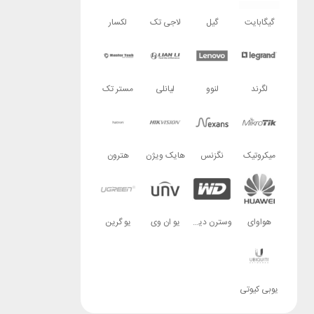
گیگابایت
گیل
لاجی تک
لکسار
لگرند
لنوو
لیانلی
مستر تک
میکروتیک
نگزنس
هایک ویژن
هترون
هواوای
وسترن دیجیتال
یو ان وی
یو گرین
یوبی کیوتی