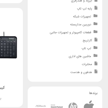
ایرپاد و هندزفری
پایه لپ تاپ
تجهیزات شبکه
دوربین مداربسته
قطعات کامپیوتر و تجهیزات جانبی
کارتریج
لپ تاپ
ماشین های اداری
مخابرات
هدفون و هدست
کیبورد 3441
برندها
ب