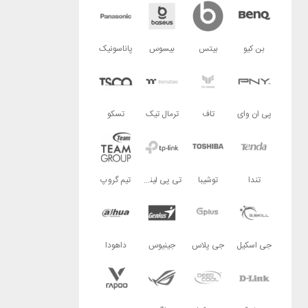
بن کیو
بیتس
بیسوس
پاناسونیک
پی ان وای
تاف
ترمال تیک
تسکو
تندا
توشیبا
تی پی لینک
تیم گروپ
جی اسکیل
جی پلاس
جینیوس
داهودا