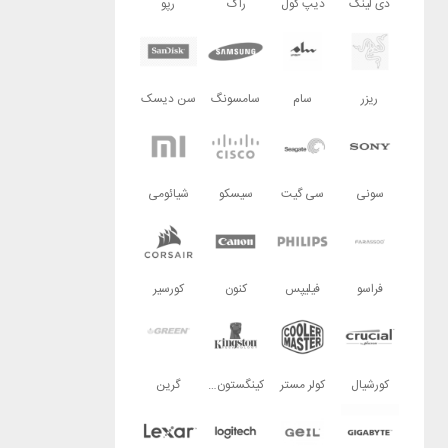
دی لینک
دیپ کول
راگ
رپو
ریزر
سام
سامسونگ
سن دیسک
سونی
سی گیت
سیسکو
شیائومی
فراسو
فیلیپس
کنون
کورسیر
کورشیال
کولر مستر
کینگستون تکنولوژی
گرین