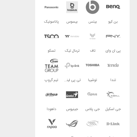
بن کیو
بیتس
بیسوس
پاناسونیک
پی ان وای
تاف
ترمال تیک
تسکو
تندا
توشیبا
تی پی لینک
تیم گروپ
جی اسکیل
جی پلاس
جینیوس
داهودا