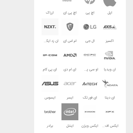
اپل
اچ پی
اچ پی ای
ازراک
اکسیز
ال جی
ام اس ای
ان زد ایکس تی
ان ویدیا
او سی پی سی
ای ام دی
ای پی کام
ای دیتا
ای فور تک
ایسر
ایسوس
ایکس اف ایکس
ایکس ویژن
اینتل
برادر