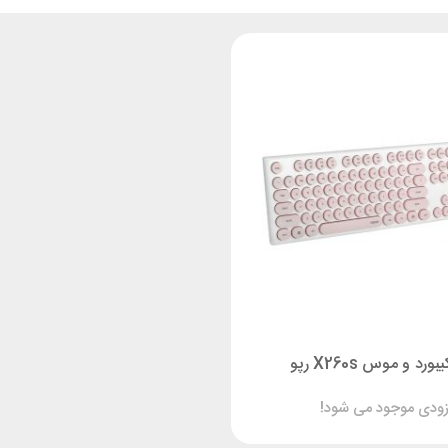
رد و موس X260s رپو
زودی موجود می شود!