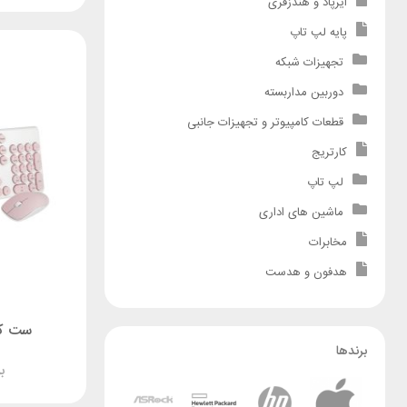
ایرپاد و هندزفری
پایه لپ تاپ
تجهیزات شبکه
دوربین مداربسته
قطعات کامپیوتر و تجهیزات جانبی
کارتریج
لپ تاپ
ماشین های اداری
مخابرات
هدفون و هدست
ست کیبو
برندها
ب