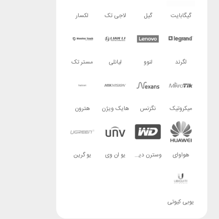
گیگابایت
گیل
لاجی تک
لکسار
لگرند
لنوو
لیانلی
مستر تک
میکروتیک
نگزنس
هایک ویژن
هترون
هواوای
وسترن دیجیتال
یو ان وی
یو گرین
یوبی کیوتی