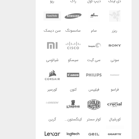
دی لینک
دیپ کول
راگ
رپو
ریزر
سام
سامسونگ
سن دیسک
سونی
سی گیت
سیسکو
شیائومی
فراسو
فیلیپس
کنون
کورسیر
کورشیال
کولر مستر
کینگستون تکنولوژی
گرین