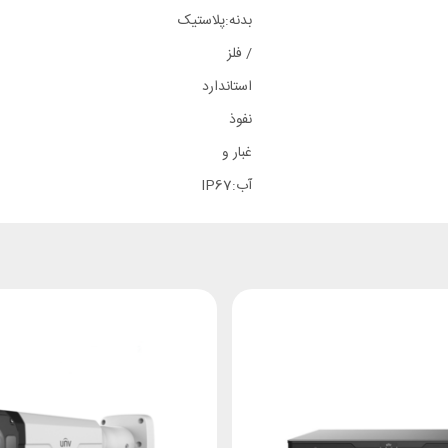
بدنه:
پلاستیک
/ فلز
استاندارد
نفوذ
غبار و
آب:
IP67