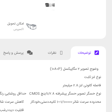
امکان تحویل
اکسپرس
توضیحات
نظرات
پرسش و پاسخ
وضوح تصویر:
2 مگاپیکسل (1080P)
نوع لنز:
ثابت
فاصله کانونی لنز:
2.8 میلیمتر
نوع حسگر تصویر:
حسگر پیشرفته 1/2.8اینچ CMOS
حداقل روشنایی:رنگی: 0.01 Lux سیاه/سفید
محدوده سرعت شاتر:
1/100000~1 ثانیه،دستی،خودکار
کاهش سرعت شاتر
قابلیت دیددرشب: