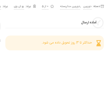
دسته:
,
برند:
دوربین
دوربین مداربسته
0 از 5
یو ان وی
ی
آماده ارسال
آ
حداکثر تا 3 روز تحویل داده می شود.