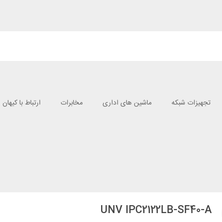
تجهیزات شبکه
ماشین های اداری
مخابرات
ارتباط با کیهان
UNV IPC2122LB-SF40-A